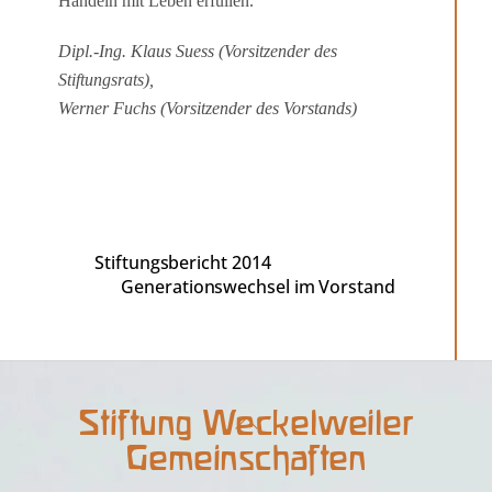
Handeln mit Leben erfüllen.
Dipl.-Ing. Klaus Suess (Vorsitzender des
Stiftungsrats),
Werner Fuchs (Vorsitzender des Vorstands)
Stiftungsbericht 2014
Generationswechsel im Vorstand
Stiftung Weckelweiler
Back
To
Gemeinschaften
Top